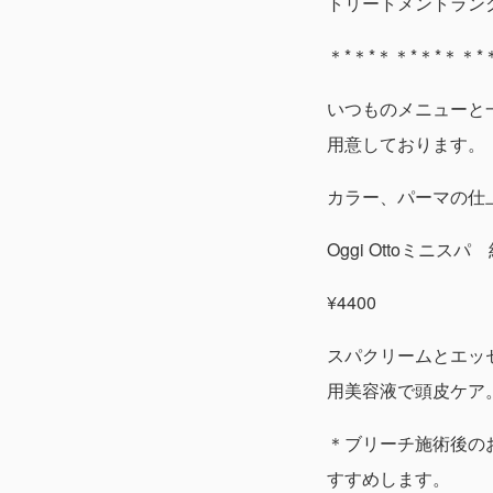
トリートメントランクア
＊*＊*＊＊*＊*＊＊*
いつものメニューと一
用意しております。
カラー、パーマの仕
Oggi Ottoミニスパ
¥4400
スパクリームとエッ
用美容液で頭皮ケア
＊ブリーチ施術後の
すすめします。