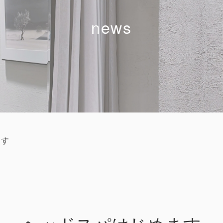
news
ます